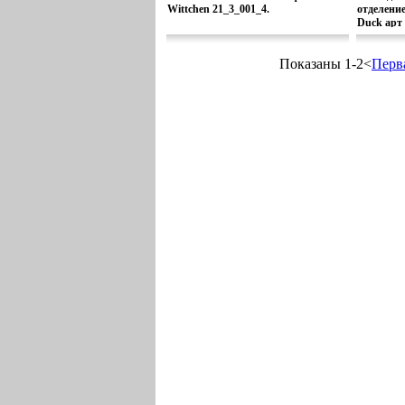
Wittchen 21_3_001_4.
отделени
Duck арт
Показаны 1-2<
Перв