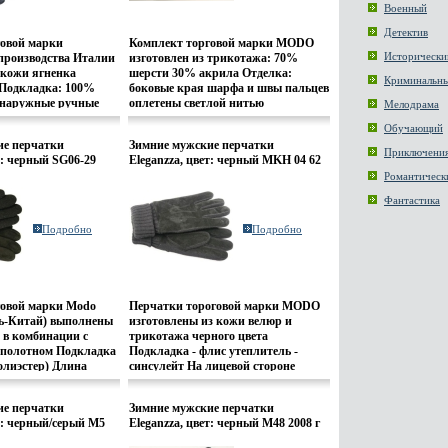
Военный
Детектив
говой марки
Комплект торговой марки MODO
Исторически
роизводства Италии
изготовлен из трикотажа: 70%
 кожи ягненка
шерсти 30% акрила Отделка:
Криминальн
 Подкладка: 100%
боковые края шарфа и швы пальцев
 наружные ручные
оплетены светлой нитью
Мелодрама
оративные швы "три
Одинарный шарф: длина 165см
Обучающий
ы выполнени
ширина 20см Перчатки: без
ие перчатки
Зимние мужские перчатки
 нитью Боковой
подкладки; быжуъдлина манжеты
Приключени
т: черный SG06-29
Eleganzza, цвет: черный MKH 04 62
ван Длина манжеты
от нижней точки большого пальца
37y.
2006 г инфо 7844y.
Романтическ
ки большого пальца
до края перчатки - 12 см (двойной
ок - 5 5 см Артикул:
манжет - нельзя отвернуть) Длина
Фантастика
овая марка: Eleganzza
пальцев - средняя Артикул: M15
Размер: 85 Страна:
Торговая марка: Eleganzza Цвет:
Подробно
Подробно
черный Размер: Страна: Румыния.
говой марки Modo
Перчатки тороговой марки MODO
ль-Китай) выполнены
изготовлены из кожи велюр и
 в комбинации с
трикотажа черного цвета
полотном Подкладка
Подкладка - флис утеплитель -
олиэстер) Длина
синсулейт На лицевой стороне
ижней точки
декоративные швы "три луча" На
ца до края перчаток
ладонной стороне резинкабыжую
ие перчатки
Зимние мужские перчатки
ртикул: SG06-29
Длина манжеты от нижней точки
ет: черный/серый M5
Eleganzza, цвет: черный M48 2008 г
: Eleganzza Цвет:
большого пальца до края перчатки
45y.
инфо 7847y.
: L;M;S;XS Страна:
- 7 5 см Длина пальцев - средняя