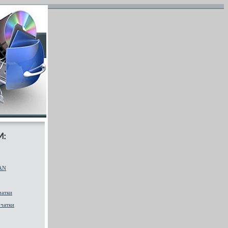
AN
чатки
чатки