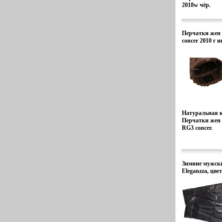
2018w чёр.
Перчатки же
concer 2010 г 
Натуральная 
Перчатки же
RG3 concer.
Зимние мужск
Eleganzza, цве
2009 г инфо 78