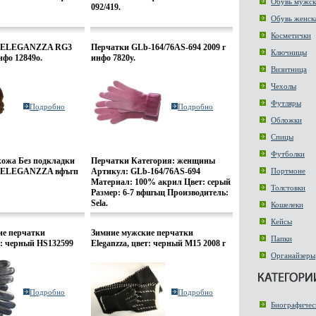
Обувь мужск
092/419.
Обувь женск
Косметички
н ELEGANZZA RG3
Перчатки GLb-164/76AS-694 2009 г
Ключницы
инфо 12849o.
инфо 7820y.
Визитница
Чехолы
Футляры
Подробно
Подробно
Обложки
Спицы
Футболки
кожа Без подкладки
Перчатки Категория: женщины
н ELEGANZZA вфъгп
Артикул: GLb-164/76AS-694
Портмоне
Материал: 100% акрил Цвет: серый
Толстовки
Размер: 6-7 вфшъщ Производитель:
Sela.
Кошелеки
Кейсы
ие перчатки
Зимние мужские перчатки
Папки
т: черный HS132599
Eleganzza, цвет: черный M15 2008 г
30y.
инфо 7835y.
Органайзеры
Подробно
Подробно
Биографичес