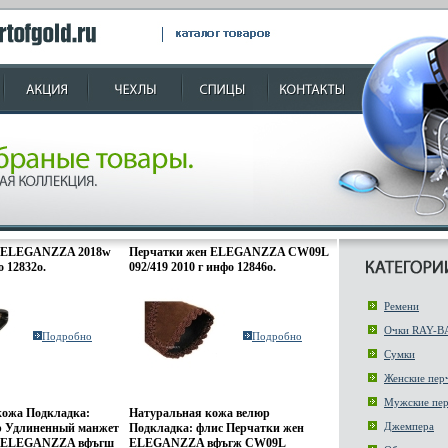
н ELEGANZZA 2018w
Перчатки жен ELEGANZZA CW09L
о 12832o.
092/419 2010 г инфо 12846o.
Ремени
Очки RAY-B
Подробно
Подробно
Сумки
Женские пер
Мужские пер
кожа Подкладка:
Натуральная кожа велюр
Джемпера
 Удлиненный манжет
Подкладка: флис Перчатки жен
н ELEGANZZA вфъгш
ELEGANZZA вфъгж CW09L