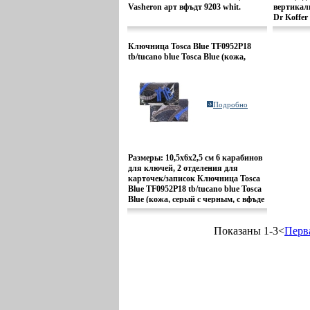
Vasheron арт вфъдт 9203 whit.
вертикал
Dr Koffer
Ключница Tosca Blue TF0952P18
tb/tucano blue Tosca Blue (кожа,
серый с черным, с синим) арт
TF0952P18_tbtucano_blue 2010 г
инфо 12801o.
Подробно
Размеры: 10,5х6х2,5 см 6 карабинов
для ключей, 2 отделения для
карточек/записок Ключница Tosca
Blue TF0952P18 tb/tucano blue Tosca
Blue (кожа, серый с черным, с вфъде
синим)
артTF0952P18_tbtucano_blue.
Показаны 1-3<
Перв