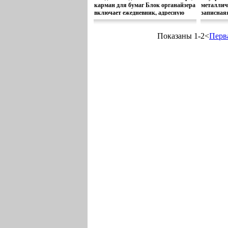
карман для бумаг Блок органайзера
металлич
включает ежедневник, адресную
записная
книгу, листы для записей,
для плас
справочную информацию и
карт, кар
Показаны 1-2<
Перв
быушйпрозрачную вставку с 3
вфъбо ка
отделениями для визиток На
внутренней части задней двойное
отделение на молнии.