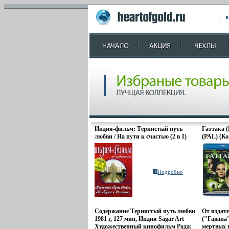
Индия-фильм: Тернистый путь
Гаттака (
любви / На пути к счастью (2 в 1)
(PAL) (К
Сериал: Индия-фильм инфо 2096o.
(Keep cas
ВидеоСер
Количеств
Субтитры
Подробно
Английск
ослабленн
Содержание Тернистый путь любви
От издат
1981 г, 127 мин, Индия Sagar Art
("Гавана
Художественный кинофильм Радж
мертвых 