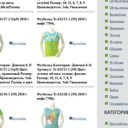
Обувь мужск
 до низа:
голубой Размер: 10, 11, 6, 7, 8, 9
),60см(Размер
Производитель: Sela Уважаемые
Обувь женск
р L) Ширина:
клиенты! Размер и цвет изделия
Косметички
),52см(Размер
убыжржточняется при оформлении
1/27-2 (Sp9) 2010 г
Футболка Ts-632/15-1 (S9) 2010 г
ьацвер L)
заказа.
Ключницы
инфо 7704y.
: Quiksilver Размеры:
Визитница
, M Компания
то один из крупнейших
Чехолы
й одежды для
 видов спорта
Футляры
Подробно
Подробно
нии начинается в
Обложки
Ален Грин (Alan
ой любитель
Спицы
овал тогда вйнанеще
Футболки
омпанию Quiksilver
гория: Девочки 6-11
Футболка Категория: Девочки 6-11
о он, вдохновленный
1/27-2 (Sp9) Цвет:
Артикул: Ts-632/15-1 (S9) Цвет:
Портмоне
Great Wave off
, оранжевый Размер:
зеленое яблоко, солнце, фуксия
идумал сейчас уже
Толстовки
 9 Производитель: Sela
Размер: 10, 11, 6, 7, 8, 9
отип компании -
енты! Размер и цвет
Производитель: Sela Уважаемые
Кошелеки
er За свою
яется при
клиенты! Размер и цвет изделия
историю Quiksilver
Кейсы
нии заказа.
уточняетсябыжрм при оформлении
т маленькой
2/16-1 (S9) 2010 г
Футболка Ts-632/28-2 (S9) 2010 г
заказа.
Папки
ой фирмы до хорошо
инфо 7706y.
нда - магазины
Органайзеры
ь по всему миру
lver занимается
жды для
 видов спорта,
Подробно
Подробно
ейтбординга и
Биографичес
канчивая