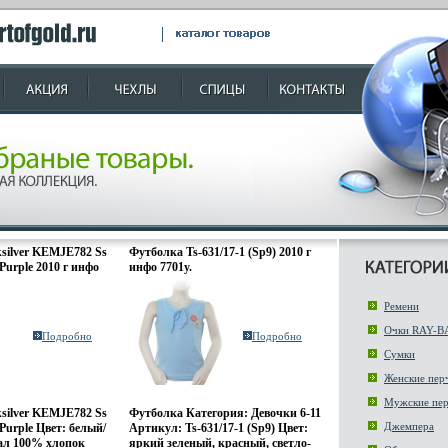
silver KEMJE782 Ss
Футболка Ts-631/17-1 (Sp9) 2010 г
Purple 2010 г инфо
инфо 7701y.
Ремени
Очки RAY-B
Подробно
Подробно
Сумки
Женские пер
Мужские пер
silver KEMJE782 Ss
Футболка Категория: Девочки 6-11
Джемпера
Purple Цвет: белый/
Артикул: Ts-631/17-1 (Sp9) Цвет:
ал 100% хлопок
яркий зеленый, красный, светло-