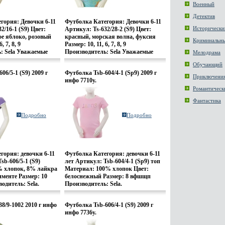
Военный
 В каталоге
er можно найти все
Детектив
етали гардероба, как
гория: Девочки 6-11
Футболка Категория: Девочки 6-11
так и лайфстайл
Исторически
2/16-1 (S9) Цвет:
Артикул: Ts-632/28-2 (S9) Цвет:
м магазине вы можете
ое яблоко, розовый
красный, морская волна, фуксия
Криминальн
Quicksilver, джинсы,
, 7, 8, 9
Размер: 10, 11, 6, 7, 8, 9
гое-многое другое и,
: Sela Уважаемые
Производитель: Sela Уважаемые
Мелодрама
ольшой выбор
ер и цвет изделия
клиенты! Размер и цвет изделия
Обучающий
iksilver: ремни,
рся при оформлении
уточняетсябыжря при оформлении
06/5-1 (S9) 2009 г
Футболка Tsb-604/4-1 (Sp9) 2009 г
ки и др Команда
заказа.
Приключени
инфо 7710y.
ейтбординг): Алекс
son), Тони Хоук (Tony
Романтическ
ан Хосойи (Christian
Фантастика
н Брок (Justin Brock),
 (Jake Johnson),
Подробно
Подробно
(Danny Garci), Омар
Hassan), Тим О’Конор
), Девид Кларк (David
ипер (Kyle Leeper).
гория: девочки 6-11
Футболка Категория: девочки 6-11
sb-606/5-1 (S9)
лет Артикул: Tsb-604/4-1 (Sp9) топ
% хлопок, 8% лайкра
Материал: 100% хлопок Цвет:
именте Размер: 10
белоснежный Размер: 8 вфшщп
дитель: Sela.
Производитель: Sela.
8/9-1002 2010 г инфо
Футболка Tsb-606/4-1 (S9) 2009 г
инфо 7736y.