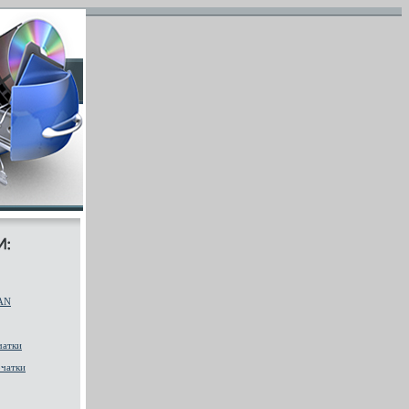
AN
чатки
чатки