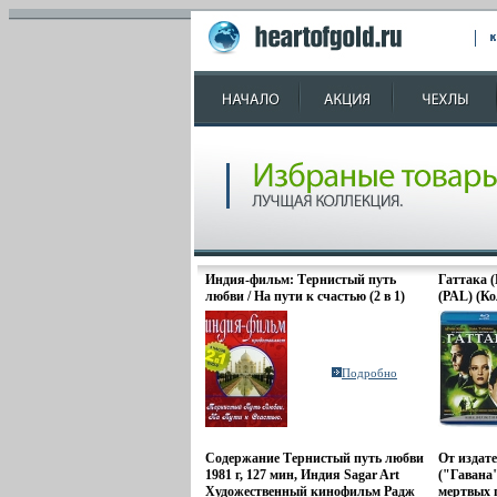
Индия-фильм: Тернистый путь
Гаттака (
любви / На пути к счастью (2 в 1)
(PAL) (К
Сериал: Индия-фильм инфо 2096o.
(Keep cas
ВидеоСер
Количеств
Субтитры
Подробно
Английск
ослабленн
Содержание Тернистый путь любви
От издат
1981 г, 127 мин, Индия Sagar Art
("Гавана
Художественный кинофильм Радж
мертвых 