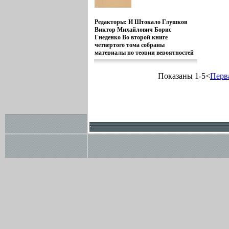
государствах,
публикац
несамоуправляющихся
которых 
территориях и колониях; овймсш
настоящи
Редакторы: И Штокало Глушков
международных организациях и
воспомин
Виктор Михайлович Борис
конференциях; обзоры экономики
написанн
Гнеденко Во второй книге
социалистических,
художест
четвертого тома собраны
капиталистических и
раздел (
материалы по теории вероятностей
развивающихся стран; раздел о
выходит 
и математической статистике,
развитии связей между
(печатает
приближенным методам,
коммунистическими и рабочими
Показаны 1-5<
добавлени
Перв
математическбыяыуим методам в
партиями; разделы о науке и
рассказа-
механике и теоретической физике,
технике; спорте; биографические
Остальны
вычислительной математике и
статьи-справки и др Открывается
бы продо
кибернетике, математической
Ежегодник статьей о XXIV съезде
автобиог
логике и основаниям математики,
КПСС и статьей, посвященной 100-
написаны
истории математики Во второй
летию со дня рождения ВИЛенина В
в период
книге тома помещен
биографическом разделе
Николай 
биографический словарь советских
Ежегодника опубликованы справки
Пензенска
математиков (академиков, членов-
о всех лицах, избранных XXIV
1909 г д
корреспондентов, доктвймнноров
съездом КПСС в руководящие
самоучка
наук, профессоров), а также
органврщаоы партии Сообщаемые в
послать с
справочник по советской
Ежегоднике 1971 года сведения
подражан
математической периодике.
ограничены, как правило,
англичани
хронологическими рамками 1970
изысканн
года Некоторые цифры,
символис
опубликованные в предыдущих
выпусках, были изменены, т к они
уточнялись Данные за 1970 год в
ряде случаев предварительные В
основу экономических показателей