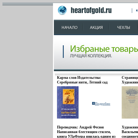
Карма слов Издательства:
Страницы
Серебряные нити, Летний сад
Художник
Твердый переплет, 192 стр ISBN 5-
инфо 2932
89163-022-2 Тираж: 1500 экз
Формат: 60x90/16 (~145х217 мм)
инфо 8950p.
Подробно
Переводчик: Андрей Фесюн
Художник
Написанная блестящим стилем,
Васильев
книга УЛаФлера явилась одним из
соединяет