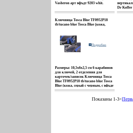
Vasheron арт вфъдт 9203 whit.
вертикал
Dr Koffer
Ключница Tosca Blue TF0952P18
tb/tucano blue Tosca Blue (кожа,
серый с черным, с синим) арт
TF0952P18_tbtucano_blue 2010 г
инфо 12801o.
Подробно
Размеры: 10,5х6х2,5 см 6 карабинов
для ключей, 2 отделения для
карточек/записок Ключница Tosca
Blue TF0952P18 tb/tucano blue Tosca
Blue (кожа, серый с черным, с вфъде
синим)
артTF0952P18_tbtucano_blue.
Показаны 1-3<
Перв