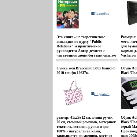
9626-0149-1 Тираж: 4000 экз
Формат: 60x90/16 (~145х217 мм)
инфо 12617o.
Подробно
Эта книга - не теоретические
Размеры:
выкладки по курсу "Public
металлич
Relations", а практическое
для бумаг
руководство Автор делится с
карман д
читателями своим богатым опытом
Vasheron 
работы в области журналистики,
рекламы, PR и психологиибыьйп
Сумка жен Braccialini B855 bianco b
Обувь Ad
Он раскрывает тайны, связанные с
2010 г инфо 12637o.
Black/Cha
PR-службами различных компаний
12640o.
В увлекательной и доступной форме
в книге рассказывается о том, что
представляет собой деятельность
PR-консультанта, каковы его
Подробно
взгляды на жизнь и профессию, в
чем секрет успеха Вам
предоставляется унвййщуикальная
возможность взглянуть на
таинственный мир PR изнутри - без
размер: 41x29x12 см, длина ручек -
Обувь Ad
предубеждений и ограничений!
20 см, съемный ремешок, материал:
Black/Cha
Узнайте все "из первых рук": PR-
текстиль, вставки, ручки и дно -
серый Ма
советник собственной персоной
100% - натуральная кожа,
Производ
отвечает на ваши вопросы Книга
закрывается на молнию, внутри:
man 2008: