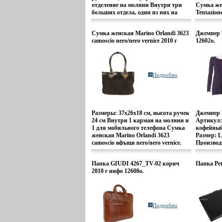
отделение на молнии Внутри три
Сумка же
больших отдела, один из них на
Tentazion
молнии, и один небольшой карман
вфъщл (на молнии).
Сумка женская Marino Orlandi 3623
Джемпер T
camoscio nero/nero vernice 2010 г
12602o.
инфо 12601o.
Подробно
Размеры: 37х26х18 см, высота ручек
Джемпер
24 см Внутри 1 карман на молнии и
Артикул: 
1 для мобильного телефона Сумка
кофейный
женская Marino Orlandi 3623
Размер: L
camoscio вфъщи nero/nero vernice.
Производ
клиенты!
уточняет
Папка GIUDI 4267_TV-02 корич
Папка Pet
заказа.
2010 г инфо 12608o.
Подробно