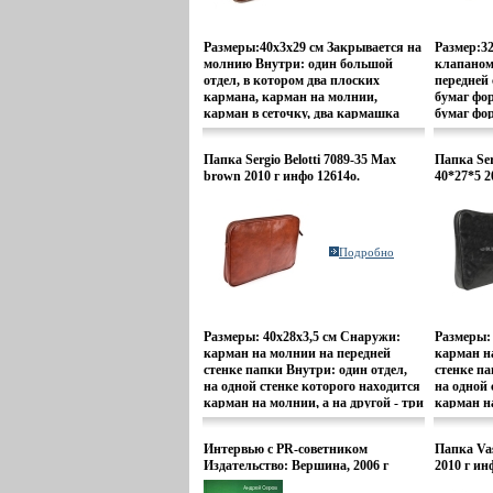
Размеры:40х3х29 см Закрывается на
Размер:32
молнию Внутри: один большой
клапаном
отдел, в котором два плоских
передней 
кармана, карман на молнии,
бумаг фо
карман в сеточку, два кармашка
бумаг фо
для ручекСнаружи: карман на
для кред
молнии на задней стенке
Внутри н
Папка Sergio Belotti 7089-35 Max
Папка Ser
Прилбыьйъагается плечевой ремень
сменный 
brown 2010 г инфо 12614o.
40*27*5 2
100% кожа.
отделени
Подробно
Размеры: 40x28x3,5 см Снаружи:
Размеры:
карман на молнии на передней
карман н
стенке папки Внутри: один отдел,
стенке па
на одной стенке которого находится
на одной 
карман на молнии, а на другой - три
карман на
отдела для визитных или
отдела д
пластиковых карт, дбыьйува
пластико
Интервью с PR-советником
Папка Vas
отделения для ручек и отдел для
отделения
Издательство: Вершина, 2006 г
2010 г ин
сотового телефона 100% кожа.
сотового
Твердый переплет, 216 стр ISBN 5-