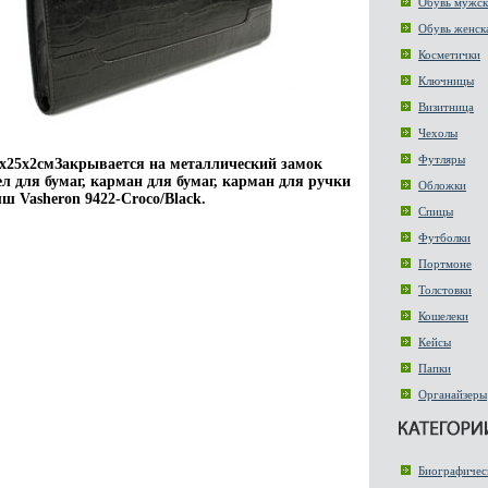
Обувь мужск
Обувь женск
Косметички
Ключницы
Визитница
Чехолы
Футляры
х25х2смЗакрывается на металлический замок
ел для бумаг, карман для бумаг, карман для ручки
Обложки
 Vasheron 9422-Croco/Black.
Спицы
Футболки
Портмоне
Толстовки
Кошелеки
Кейсы
Папки
Органайзеры
Биографичес