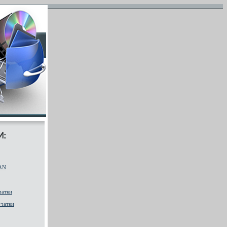
AN
чатки
чатки