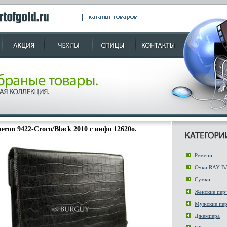
eron 9422-Croco/Black 2010 г инфо 12620o.
Ремени
Очки RAY-B
Сумки
Женские пер
Мужские пер
Джемпера