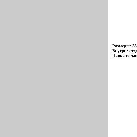
Размеры: 33
Внутри: отд
Папка вфъшш