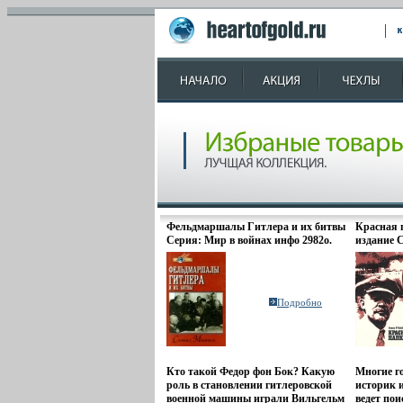
Фельдмаршалы Гитлера и их битвы
Красная 
Серия: Мир в войнах инфо 2982o.
издание 
Издатель
Твердый п
30000 экз
(~143х205
Подробно
Кто такой Федор фон Бок? Какую
Многие г
роль в становлении гитлеровской
историк 
военной машины играли Вильгельм
ведет по