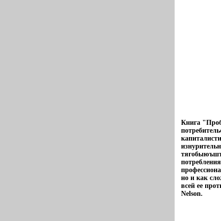
Книга "Проб
потребитель
капиталисти
изнурительн
тягобыюъшт
потребления
профессиона
но и как сл
всей ее про
Nelson.