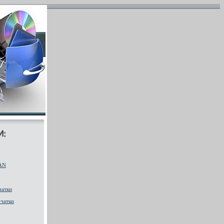
AN
чатки
чатки