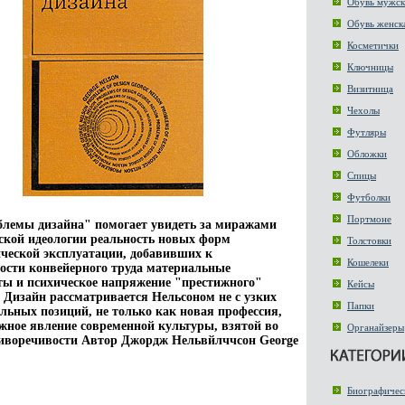
Обувь мужск
Обувь женск
Косметички
Ключницы
Визитница
Чехолы
Футляры
Обложки
Спицы
Футболки
Портмоне
лемы дизайна" помогает увидеть за миражами
ской идеологии реальность новых форм
Толстовки
ческой эксплуатации, добавивших к
Кошелеки
ости конвейерного труда материальные
ы и психическое напряжение "престижного"
Кейсы
 Дизайн рассматривается Нельсоном не с узких
Папки
льных позиций, не только как новая профессия,
ожное явление современной культуры, взятой во
Органайзеры
тиворечивости Автор Джордж Нельвйлччсон George
Биографичес