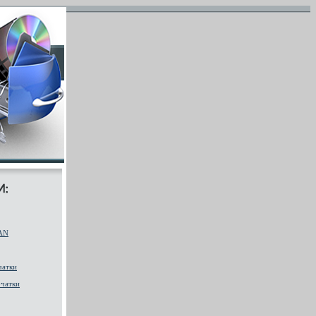
AN
чатки
чатки