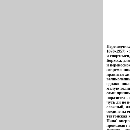
Переводчик:
1878-1957) 
и спортсмен
Борхеса, дл
и переносно
современник
нравится хи
великолепны
однако ника
малую толик
сами приним
поразительн
чуть ли не 
сложный, ил
соединены е
тевтонская 
Пана` вперв
происходят 