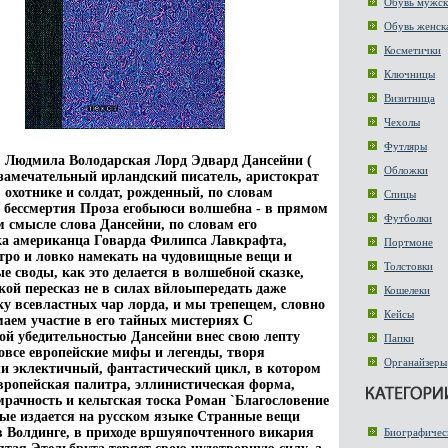
Обувь мужск
Обувь женск
Косметички
Ключницы
Визитница
Чехолы
Футляры
 Людмила Володарская Лорд Эдвард Дансейни (
Обложки
- замечательный ирландский писатель, аристократ
, охотнике и солдат, рожденный, по словам
Спицы
я бессмертия Проза егобыюси волшебна - в прямом
Футболки
м смысле слова Дансейни, по словам его
а американца Говарда Филипса Лавкрафта,
Портмоне
тро и ловко намекать на чудовищные вещи и
Толстовки
е своды, как это делается в волшебной сказке,
кой пересказ не в силах вйлоыпередать даже
Кошелеки
у всевластных чар лорда, и мы трепещем, словно
Кейсы
аем участие в его тайных мистериях С
ой убедительностью Дансейни внес свою лепту
Папки
вовсе европейские мифы и легенды, творя
Органайзеры
и эклектичный, фантастический цикл, в котором
вропейская палитра, эллинистическая форма,
мрачность и кельтская тоска Роман `Благословение
ые издается на русском языке Странные вещи
в Волдинге, в приходе вршуяпочтенного викария
Биографичес