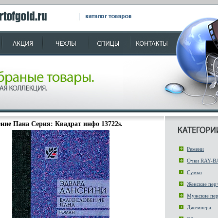
ние Пана Серия: Квадрат инфо 13722s.
Ремени
Очки RAY-B
Сумки
Женские пер
Мужские пер
Джемпера