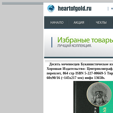
Десять меченосцев Букинистическое и
Хорошая Издательство: Центрполиграф,
переплет, 864 стр ISBN 5-227-00669-5 Ти
60x90/16 (~145х217 мм) инфо 13658s.