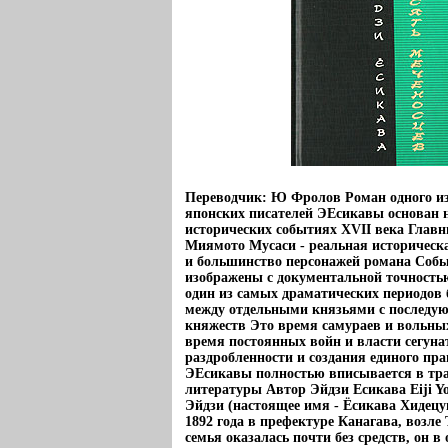
Переводчик: Ю Фролов Роман одного и
японских писателей ЭЕсикавы основан 
исторических событиях XVII века Глав
Миямото Мусаси - реальная историческ
и большинство персонажей романа Соб
изображены с документальной точность
один из самых драматических периодов 
между отдельными князьями с последу
княжеств Это время самураев и вольны
время постоянных войн и власти сегуна
раздробленности и создания единого пр
ЭЕсикавы полностью вписывается в тр
литературы Автор Эйдзи Есикава Eiji Y
Эйдзи (настоящее имя - Ёсикава Хидецуг
1892 года в префектуре Канагава, возле
семья оказалась почти без средств, он в