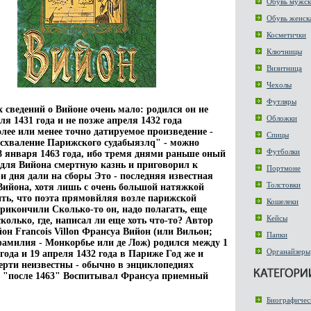
Обувь мужск
Обувь женск
Косметички
Ключницы
Визитница
Чехолы
Футляры
 сведений о Вийоне очень мало: родился он не
Обложки
я 1431 года и не позже апреля 1432 года
олее или менее точно датируемое произведение -
Спицы
схваление Парижского судабыязлq" - можно
Футболки
8 января 1463 года, ибо тремя днями раньше оный
 для Вийона смертную казнь и приговорил к
Портмоне
и дня дали на сборы Это - последняя известная
Толстовки
Вийона, хотя лишь с очень большой натяжкой
ть, что поэта прямовйляя возле парижской
Кошелеки
рикончили Сколько-то он, надо полагать, еще
Кейсы
колько, где, написал ли еще хоть что-то? Автор
он Francois Villon Франсуа Вийон (или Вильон;
Папки
амилия - Монкорбье или де Лож) родился между 1
Органайзеры
года и 19 апреля 1432 года в Париже Год же и
мерти неизвестны - обычно в энциклопедиях
 "после 1463" Воспитывал Франсуа приемный
Биографичес