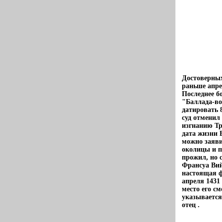
Достоверных
раньше апрел
Последнее б
"Баллада-во
датировать 
суд отменил
изгнанию Тр
дата жизни 
можно заяви
околицы и п
прожил, но с
Франсуа Вий
настоящая ф
апреля 1431 
место его с
указывается
отец .