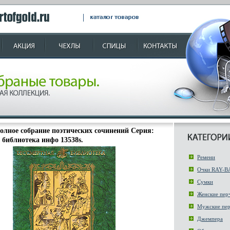
олное собрание поэтических сочинений Серия:
 библиотека инфо 13538s.
Ремени
Очки RAY-B
Сумки
Женские пер
Мужские пер
Джемпера