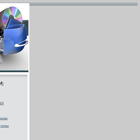
AN
чатки
чатки