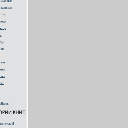
 мужская
 женская
тички
ницы
ница
ы
ры
жки
ы
лки
оне
овки
еки
айзеры
афический