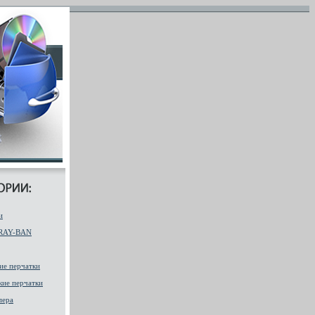
и
 RAY-BAN
ие перчатки
ие перчатки
пера