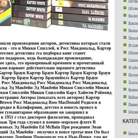
Обувь
Обувь
Косме
Ключ
Визит
Чехол
ошли произведения авторов, детективы которых стали
Футля
иля - это и Микки Спиллей, и Росс Макдональд, Картер
Обло
елям детектива эта подборка книг станет
м подарком, ведь быяцдкаждое произведение,
Спиц
ое здесь, это проверенный временем и прочитанный
Футбо
ми вариант действительно хорошего детектива
артер Браун Картер Браун Картер Браун Картер Браун
Портм
 Картер Браун Картер Браунвймлз Картер Браун
Толст
 Росс Макдональд Росс Макдональд Росс Макдональд
альд Эд Макбейн Эд Макбейн Микки Спиллейн Микки
Кошел
кки Спиллейн Микки Спиллейн Карл Хайесен Рэймонд
Кейсы
страция Авторы (показать всех авторов) Картер
 Brown Росс Макдональд Ross MacDonald Родился в
Папки
родке в Калифорнии, детство и юность провел в
Орган
е гуманитарное образование он завершил в
 1951 г стал доктором филологии, преподавал
зык Три года служил в военно-морском флоте В
роковых Эд Макбейн Ed McBain При рождении Эван
ущий Эд Макбейн - получил и вовсе третье имя Он был
Биогр
ваторе Ломбино Произошло это в Нью-Йорке, там же