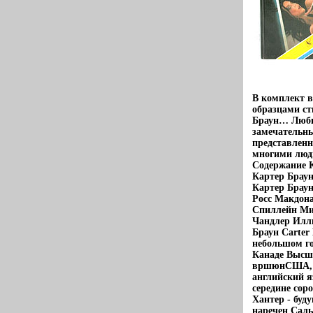
В комплект в
образцами ст
Браун… Любит
замечательны
представленн
многими людь
Содержание К
Картер Браун
Картер Браун
Росс Макдон
Спиллейн Ми
Чандлер Иллю
Браун Carter
небольшом го
Канаде Высше
вршюнСША, в
английский я
середине со
Хантер - буд
наречен Саль