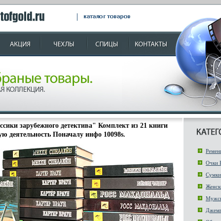
ссики зарубежного детектива" Комплект из 21 книги
ую деятельность Поначалу инфо 10098s.
Ремен
Очки
Сумки
Женск
Мужск
Джем