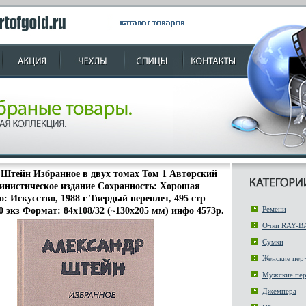
 Штейн Избранное в двух томах Том 1 Авторский
инистическое издание Сохранность: Хорошая
: Искусство, 1988 г Твердый переплет, 495 стр
Ремени
0 экз Формат: 84x108/32 (~130х205 мм) инфо 4573p.
Очки RAY-B
Сумки
Женские пер
Мужские пер
Джемпера