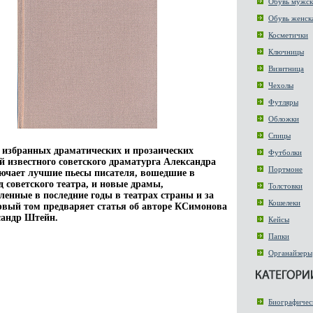
Обувь мужск
Обувь женск
Косметички
Ключницы
Визитница
Чехолы
Футляры
Обложки
Спицы
избранных драматических и прозаических
Футболки
й известного советского драматурга Александра
Портмоне
чает лучшие пьесы писателя, вошедшие в
д советского театра, и новые драмы,
Толстовки
ленные в последние годы в театрах страны и за
Кошелеки
вый том предваряет статья об авторе КСимонова
сандр Штейн.
Кейсы
Папки
Органайзеры
Биографичес