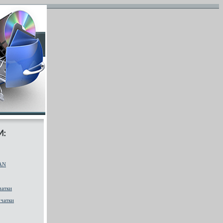
AN
чатки
чатки