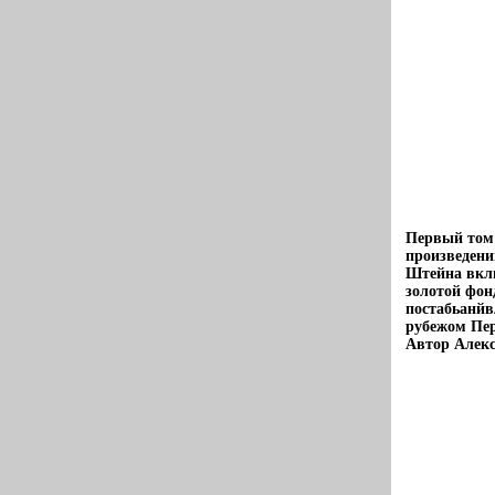
Первый том 
произведени
Штейна вклю
золотой фон
постабьанйв
рубежом Пер
Автор Алек