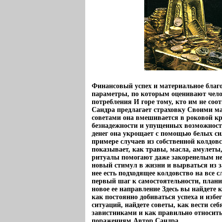
Финансовый успех и материальное благос
параметры, по которым оценивают чело
потребления И горе тому, кто им не соо
Сандра предлагает страховку Своими 
советами она вмешивается в роковой кр
безнадежности и упущенных возможнос
денег она укрощает с помощью белых с
примере случаев из собственной колдов
показывает, как травы, масла, амулет
ритуалы помогают даже закоренелым н
новый стимул в жизни и вырваться из з
нее есть подходящее колдовство на все с
первый шаг к самостоятельности, план
новое ее направление Здесь вы найдете 
как постоянно добиваться успеха и изб
ситуаций, найдете советы, как вести себ
завистниками и как правильно относить
поражениям Автор Сандра.