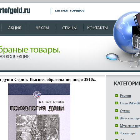
я души Серия: Высшее образование инфо 3910z.
Ремени
Очки RAY-B
Сумки
Женские пер
Мужские пер
Джемпера