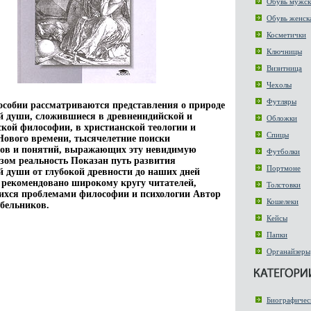
Обувь мужск
Обувь женск
Косметички
Ключницы
Визитница
Чехолы
Футляры
особии рассматриваются представления о природе
й души, сложившиеся в древнеиндийской и
Обложки
ской философии, в христианской теологии и
Спицы
ового времени, тысячелетние поиски
ов и понятий, выражающих эту невидимую
Футболки
зом реальность Показан путь развития
Портмоне
й души от глубокой древности до наших дней
рекомендовано широкому кругу читателей,
Толстовки
ихся проблемами философии и психологии Автор
Кошелеки
бельников.
Кейсы
Папки
Органайзеры
Биографичес