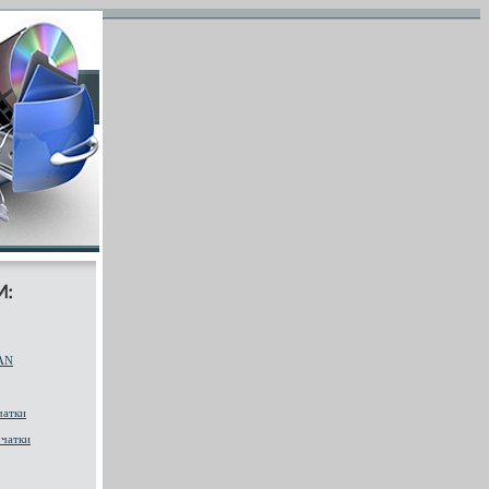
AN
чатки
чатки