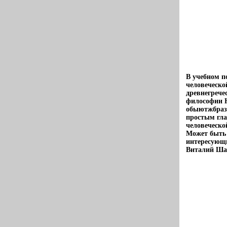
В учебном п
человеческо
древнегрече
философии Н
обыютжбраз
простым гла
человеческо
Может быть 
интересующ
Виталий Ша