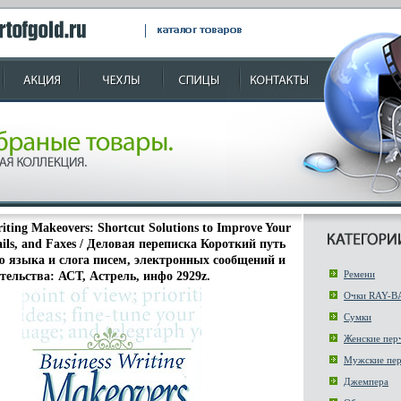
iting Makeovers: Shortcut Solutions to Improve Your
ails, and Faxes / Деловая переписка Короткий путь
 языка и слога писем, электронных сообщений и
Ремени
тельства: АСТ, Астрель, инфо 2929z.
Очки RAY-B
Сумки
Женские пер
Мужские пер
Джемпера