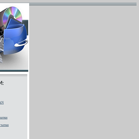
AN
чатки
чатки