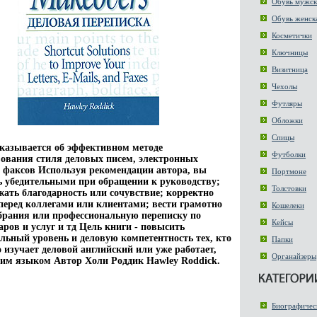
Обувь мужск
Обувь женск
Косметички
Ключницы
Визитница
Чехолы
Футляры
Обложки
Спицы
сказывается об эффективном методе
Футболки
ования стиля деловых писем, электронных
 факсов Используя рекомендации автора, вы
Портмоне
ь убедительными при обращении к руководству;
Толстовки
ть благодарность или сочувствие; корректно
перед коллегами или клиентами; вести грамотно
Кошелеки
брания или профессиональную переписку по
Кейсы
аров и услуг и тд Цель книги - повысить
льный уровень и деловую компетентность тех, кто
Папки
 изучает деловой английский или уже работает,
Органайзеры
тим языком Автор Холи Роддик Hawley Roddick.
Биографичес