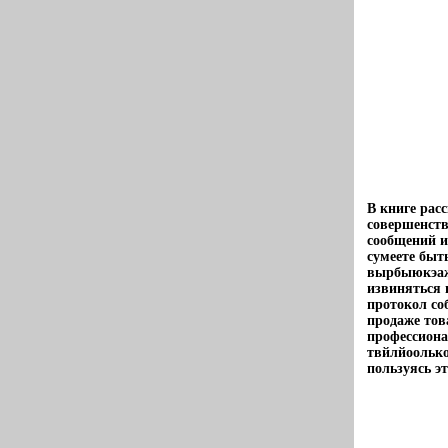
В книге рас
совершенств
сообщений и
сумеете быт
вырбыюкэажа
извиняться 
протокол со
продаже тов
профессиона
твйлйоолько
пользуясь э