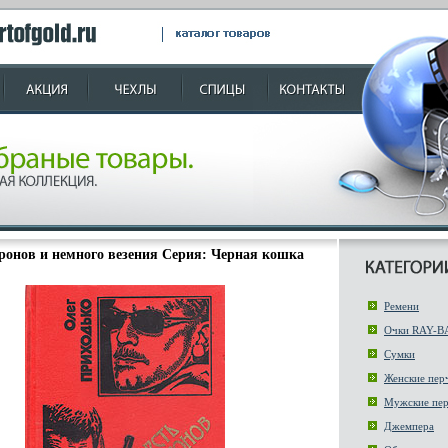
ронов и немного везения Серия: Черная кошка
Ремени
Очки RAY-B
Сумки
Женские пер
Мужские пер
Джемпера