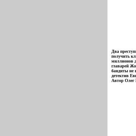
Два преступ
получить кл
миллионов д
главарей Жи
бандиты не 
детектив Ев
Автор Олег 