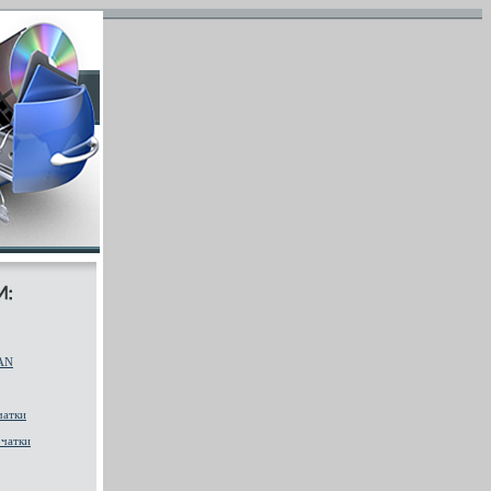
AN
чатки
чатки