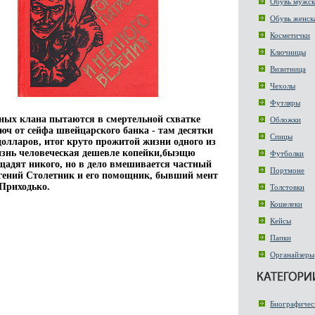
Обувь мужск
Обувь женск
Косметички
Ключницы
Визитница
Чехолы
Футляры
ных клана пытаются в смертельной схватке
Обложки
юч от сейфа швейцарского банка - там десятки
Спицы
олларов, итог круто прожитой жизни одного из
знь человеческая дешевле копейки,быэщю
Футболки
щадят никого, но в дело вмешивается частный
Портмоне
гений Столетник и его помощник, бывший мент
Приходько.
Толстовки
Кошелеки
Кейсы
Папки
Органайзеры
Биографичес