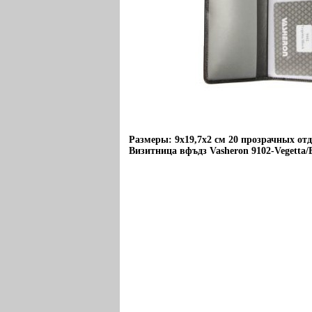
Размеры: 9х19,7х2 см 20 прозрачных от
Визитница вфъдз Vasheron 9102-Vegetta/B