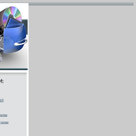
AN
чатки
чатки