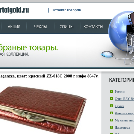
eganzza, цвет: красный ZZ-018C 2008 г инфо 8647y.
Ремени
Очки RAY-B
Сумки
Женские пер
Мужские пер
Джемпера