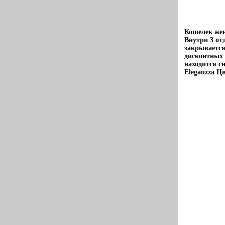
Кошелек жен
Внутри 3 от
закрывается
дисконтных 
находится с
Eleganzza Ц