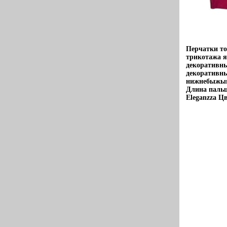
Перчатки т
трикотажа я
декоративн
декоративн
нижнебыжыцй
Длина пальц
Eleganzza Ц