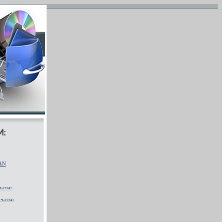
AN
чатки
чатки