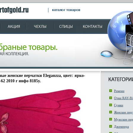
ые женские перчатки Eleganzza, цвет: ярко-
62 2010 г инфо 8185y.
Ремени
Очки RAY-B
Сумки
Женские пер
Мужские пер
Джемпера