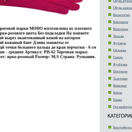
Обувь мужск
Обувь женск
Косметички
Ключницы
ороговой марки MODO изготовлены из плотного
Визитница
рко-розового цвета Без подкладки На манжете
Чехолы
ый вырез окантованный кожей на котором
ый кожаный бант Длина манжеты от
Футляры
 точки большого пальца до края перчатки - 6 см
Обложки
ев - средняя Артикул: PH-62 Торговая марка:
вет: ярко-розовый Размер: M;S Страна: Румыния.
Спицы
Футболки
Портмоне
Толстовки
Кошелеки
Кейсы
Папки
Органайзеры
Биографичес