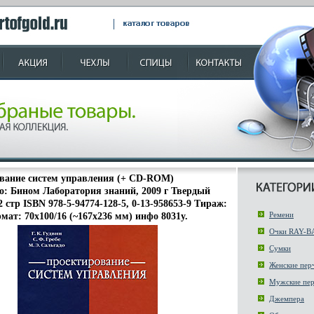
вание систем управления (+ CD-ROM)
о: Бином Лаборатория знаний, 2009 г Твердый
2 стр ISBN 978-5-94774-128-5, 0-13-958653-9 Тираж:
Ремени
мат: 70x100/16 (~167x236 мм) инфо 8031y.
Очки RAY-B
Сумки
Женские пер
Мужские пер
Джемпера