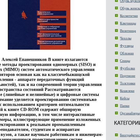
Обувь мужск
Обувь женск
Косметички
Ключницы
Визитница
Чехолы
Футляры
Обложки
 Алексей Епанешников В книге излагаются
Спицы
 методы проектирования одномерных (SISO) и
Футболки
х (MIMO) систем автоматического управления
ляторов основан как на классичебыжшцской
Портмоне
вления - аппарате передаточных функций
Толстовки
ьностей), так и на современной теории управления
ространства состояний Рассматриваются
Кошелеки
е (линейные и нелинейные) и цифровые системы
Кейсы
мание уделяется проектированию системвиъжо
с использованием критериев оптимальности
Папки
й к книге CD-ROM содержит обширную
Органайзеры
ьную информацию, в том числе интерактивные
имеры, иллюстрирующие применение изложенных
оектирования к реальным промышленным
еподавателям, студентам и аспирантам
 вузов, а также научным работникам и инженерам-
Биографичес
 занимающимся проектированием систем