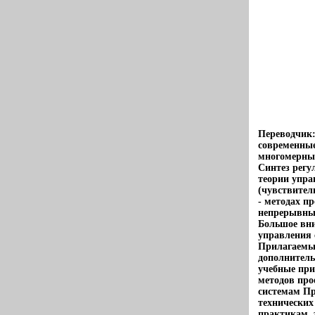
Переводчик:
современные
многомерны
Синтез регу
теории упра
(чувствител
- методах п
непрерывны
Большое вни
управления 
Прилагаемы
дополнител
учебные пр
методов пр
системам Пр
технических
практикам,