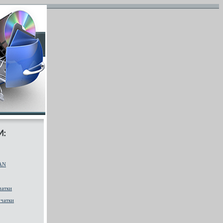
AN
чатки
чатки