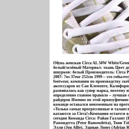
Обувь женская Circa AL 50W White/Green
белый/зелёный Материал: ткань Цвет 
шнурков: белый Производитель: Circa 
2007: 7us 37eur 252cm 1999 – это гобыл
footwear, компании по производству ске
аксессуаров из Сан Клементе, Калифорн
развивалась как супер марка, поэтому 
определенно главное правило – лучшая 
райдеров Именно по этой првиэуфичине
команде оставался неизменным на протя
«Только самые прогрессивные и талант
катаются за Circa!»Компания остается 
сегодня Команда Circa: Райан Галлант (
Рамондетта (Peter Ramondetta), Тони Тэ
Элли (Jon Allie), Эдриан Лопез (Adrian