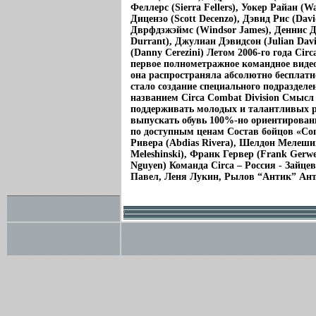
Феллерс (Sierra Fellers), Уокер Райан (W
Дицензо (Scott Decenzo), Дэвид Рис (Davi
Дврфдзжэймс (Windsor James), Деннис Д
Durrant), Джулиан Дэвидсон (Julian Dav
(Danny Cerezini) Летом 2006-го года Cir
первое полнометражное командное видео 
она распространяла абсолютно бесплат
стало создание специального подразделе
названием Circa Combat Division Смысл 
поддерживать молодых и талантливых р
выпускать обувь 100%-но ориентирован
по доступным ценам Состав бойцов «Com
Ривера (Abdias Rivera), Шелдон Мелеши
Meleshinski), Франк Гервер (Frank Gerw
Nguyen) Команда Circa – Россия - Зайце
Павел, Леня Лукин, Рылов “Антик” Ант