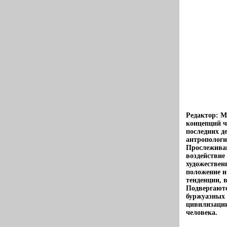
Редактор: 
концепций ч
последних д
антропологи
Прослеживаю
воздействие
художествен
положение и
тенденции, 
Подвергают
буржуазных 
цивилизации
человека.