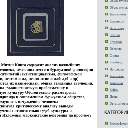
Обувь мужск
Обувь женск
Косметички
Ключницы
Визитница
Чехолы
Футляры
Обложки
Спицы
Футболки
М Митин Книга содержит анализ важнейших
еловека, имеющих место в буржуазной философии
Портмоне
есятилетий (экзистенциализма, философской
Толстовки
и, неотомизма, неопозитивизмабьадб и др)
тся их взаимосвязи, общая тенденция эволюции,
Кошелеки
 на гуманистическую проблематику и
Кейсы
ную культуру Обстоятельно рассмотрены
ндивида в современном буржуазном обществе,
Папки
ведущие к отчуждению человека
Органайзеры
свймубя критическому анализу выводы
ученых относительно судеб культуры и
 Изложены марксистские воззрения на проблему
Биографичес