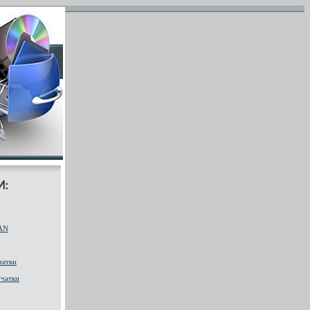
AN
чатки
чатки