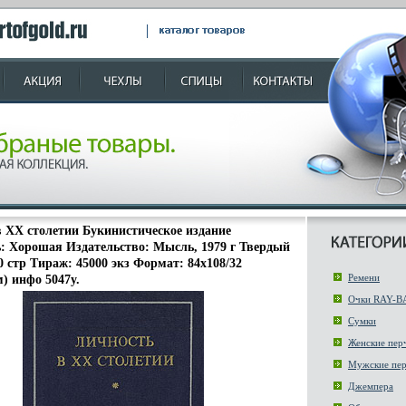
 ХХ столетии Букинистическое издание
: Хорошая Издательство: Мысль, 1979 г Твердый
0 стр Тираж: 45000 экз Формат: 84x108/32
Ремени
м) инфо 5047y.
Очки RAY-B
Сумки
Женские пер
Мужские пер
Джемпера