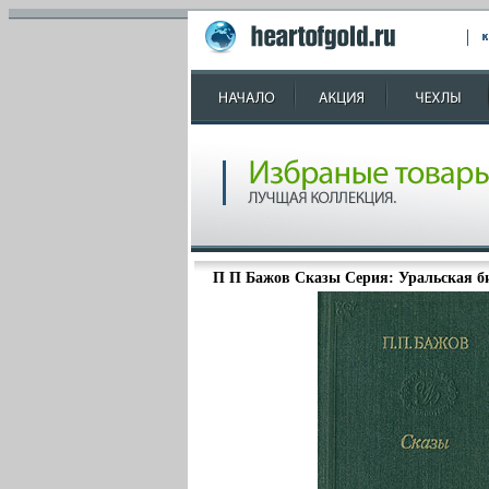
П П Бажов Сказы Серия: Уральская би