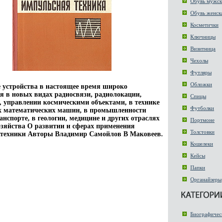
Обувь мужск
Обувь женск
Косметички
Ключницы
Визитница
Чехолы
Футляры
Обложки
устройства в настоящее время широко
я в новых видах радиосвязи, радиолокации,
Спицы
, управлении космическими объектами, в технике
Футболки
х математических машин, в промышленности
анспорте, в геологии, медицине и других отраслях
Портмоне
озяйства О развитии и сферах применения
Толстовки
 техники Авторы Владимир Самойлов В Маковеев.
Кошелеки
Кейсы
Папки
Органайзеры
Биографичес