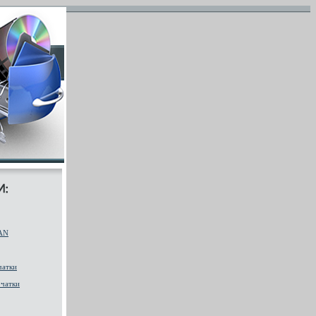
AN
чатки
чатки