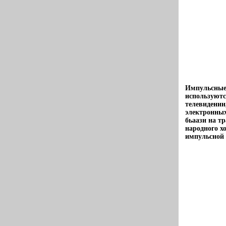
Импульсные 
используютс
телевидении
электронны
бьаази на тр
народного х
импульсной