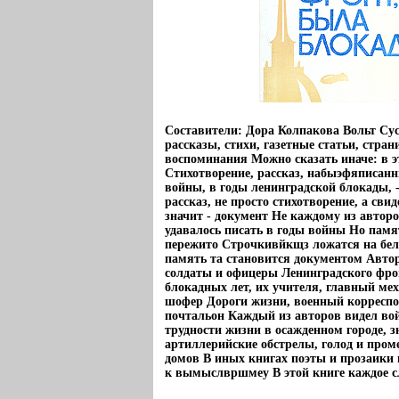
Составители: Дора Колпакова Вольт Сус
рассказы, стихи, газетные статьи, стра
воспоминания Можно сказать иначе: в э
Стихотворение, рассказ, набыэфяписан
войны, в годы ленинградской блокады, -
рассказ, не просто стихотворение, а сви
значит - документ Не каждому из авторо
удавалось писать в годы войны Но памят
пережито Строчкивйкщз ложатся на бел
память та становится документом Автор
солдаты и офицеры Ленинградского фр
блокадных лет, их учителя, главный мех
шофер Дороги жизни, военный корреспо
почтальон Каждый из авторов видел вой
трудности жизни в осажденном городе, з
артиллерийские обстрелы, голод и пром
домов В иных книгах поэты и прозаики 
к вымыслвршмеу В этой книге каждое сл