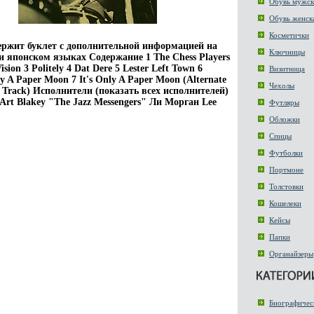
Обувь мужск
Обувь женск
Косметички
ержит буклет с дополнительной информацией на
Ключницы
и японском языках Содержание 1 The Chess Players
ision 3 Politely 4 Dat Dere 5 Lester Left Town 6
Визитница
ly A Paper Moon 7 It's Only A Paper Moon (Alternate
Чехолы
s Track) Исполнители (показать всех исполнителей)
Art Blakey "The Jazz Messengers" Ли Морган Lee
Футляры
Обложки
Спицы
Футболки
Портмоне
Толстовки
Кошелеки
Кейсы
Папки
Органайзеры
Биографичес