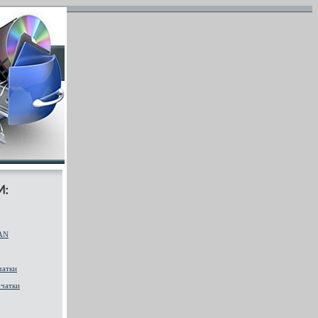
AN
чатки
чатки