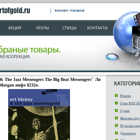
 & The Jazz Messengers The Big Beat Messengers" Ли
Morgan инфо 8232o.
Ремени
Очки RAY-B
Сумки
Женские пер
Мужские пер
Джемпера