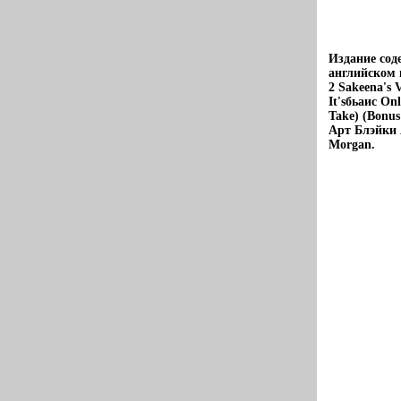
Издание сод
английском 
2 Sakeena's V
It'sбьаис On
Take) (Bonu
Арт Блэйки 
Morgan.