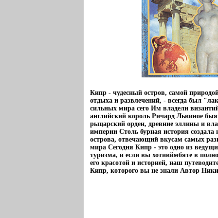
Кипр - чудесный остров, самой природо
отдыха и развлечений, - всегда был "л
сильных мира сего Им владели византи
английский король Ричард Львиное бы
рыцарский орден, древние эллины и вл
империи Столь бурная история создала
острова, отвечающий вкусам самых разн
мира Сегодня Кипр - это одно из ведущи
туризма, и если вы хотивймбяте в полн
его красотой и историей, наш путеводит
Кипр, которого вы не знали Автор Ник