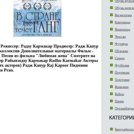
Обувь мужск
Обувь женск
Косметички
Ключницы
Визитница
Чехолы
Футляры
 Режиссер: Радху Кармакар Продюсер: Радж Капур
 коллектив Дополнительные материалы Фильм -
Обложки
й Песни из фильма "Любимая жена" Смотрите на
Спицы
ер Рабыяэодху Кармакар Radhu Karmakar Актеры
сех актеров) Радж Капур Raj Kapoor Пидмини
Футболки
н Pran.
Портмоне
Толстовки
Кошелеки
Кейсы
Папки
Органайзеры
Биографичес