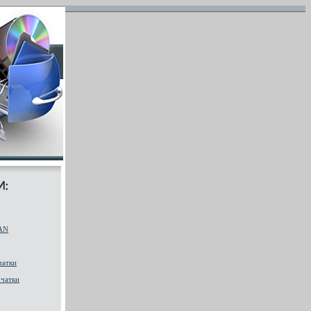
AN
чатки
чатки