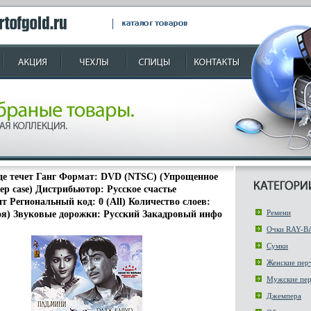
где течет Ганг Формат: DVD (NTSC) (Упрощенное
ep case) Дистрибьютор: Русское счастье
т Региональный код: 0 (All) Количество слоев:
Ремени
оя) Звуковые дорожки: Русский Закадровый инфо
Очки RAY-B
Сумки
Женские пер
Мужские пер
Джемпера