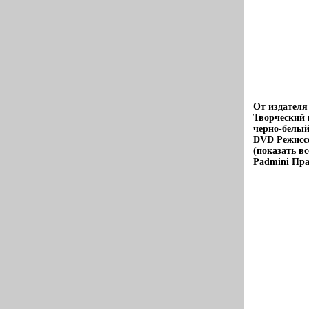
От издателя
Творческий
черно-белы
DVD Режисс
(показать в
Padmini Пра